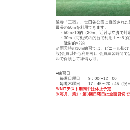
通称「三宿」、世田谷公園に併設された
最長の50mを利用できます。
・50m×10的（30m、近射は立脚で対
・30m（可動式の的台で利用１〜５的
・近射的×2的
※雨天時の30m練習では、ビニール掛け
設(会員以外も利用可)。会員練習時間で
ルで保護して練習も可。
●練習日
毎週日曜日 9：00〜12：00
毎週木曜日 17：45〜20：45（祝
​※
NITテスト期間中は休止予定
​※毎月、第1・第3回日曜日は全面貸切