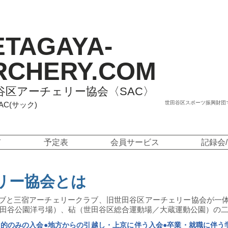
ETAGAYA-
RCHERY.COM
谷区アーチェリー協会〈SAC〉
世田谷区スポーツ振興財団
SAC(サック)
て
予定表
会員サービス
記録会
リー協会とは
クラブと三宿アーチェリークラブ、旧世田谷区アーチェリー協会が一体
田谷公園洋弓場）、砧（世田谷区総合運動場／大蔵運動公園）の
目的のみの入会●地方からの引越し・上京に伴う入会●卒業・就職に伴う