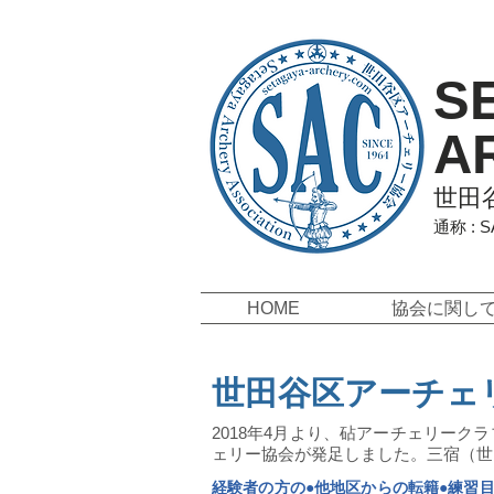
S
A
世田
通称 : 
HOME
協会に関し
世田谷区アーチェ
2018年4月より、砧アーチェリー
ェリー協会が発足しました。三宿（世
経験者の方の●他地区からの転籍●練習