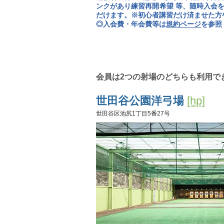
ンクがあり練習再開希望 等、随時入会
だけます。※初心者講習だけ済ませた方
​◎入会費・年会費等は
規約ページ
を参照
​会員は2つの射場のどちらも利用
世田谷公園洋弓場
[hp]
世田谷区池尻1丁目5番27号