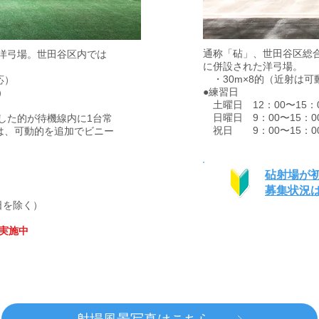
通称「砧」、世田谷区総
洋弓場。世田谷区内では
に併設された洋弓場。
・30m×8的（近射は可
応）
●練習日
）
土曜日 12：00〜15：
日曜日 9：00〜15：0
した的が待機線内に1台常
祝日 9：00〜15：0
は、可動的を追加でビニー
​砧射場が
募集状況
日を除く）
で実施中