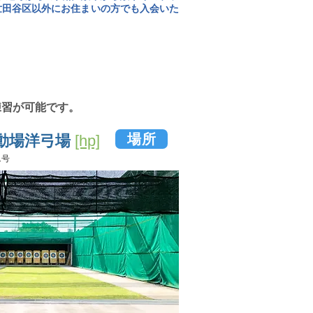
世田谷区以外にお住まいの方でも入会いた
練習が可能です。
場所
動場洋弓場
[hp]
1号