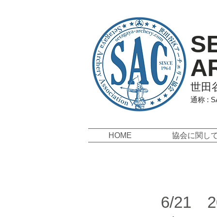
S
A
世田
通称 : 
HOME
協会に関し
6/21