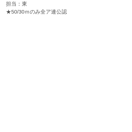
担当：東
★50/30ｍのみ全ア連公認