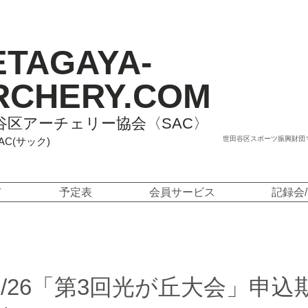
ETAGAYA-
RCHERY.COM
谷区アーチェリー協会〈SAC〉
世田谷区スポーツ振興財団
SAC(サック)
て
予定表
会員サービス
記録会
/10/26「第3回光が丘大会」申込