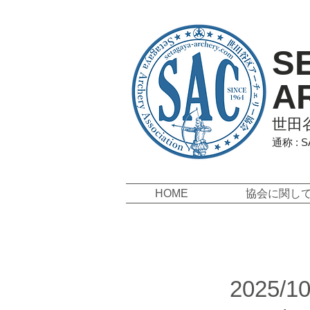
S
A
世田
通称 : 
HOME
協会に関し
2025