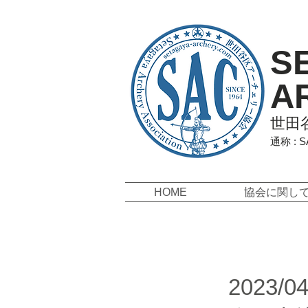
S
A
世田
通称 : 
HOME
協会に関し
2023