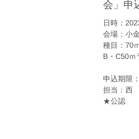
会」申込期
日時：20
会場：小
種目：70
B・C50
申込期限：2
担当：西
★公認