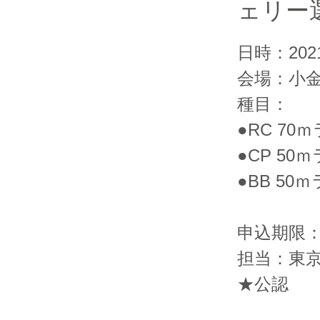
ェリー選
日時：20
会場：小
種目：
●RC 70
●CP 50
●BB 50
申込期限：2
担当：東
★公認