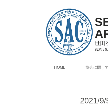
S
A
世田
通称 : 
HOME
協会に関し
2021