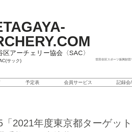
ETAGAYA-
RCHERY.COM
谷区アーチェリー協会〈SAC〉
世田谷区スポーツ振興財団
SAC(サック)
て
予定表
会員サービス
記録会
/9/5「2021年度東京都ターゲッ