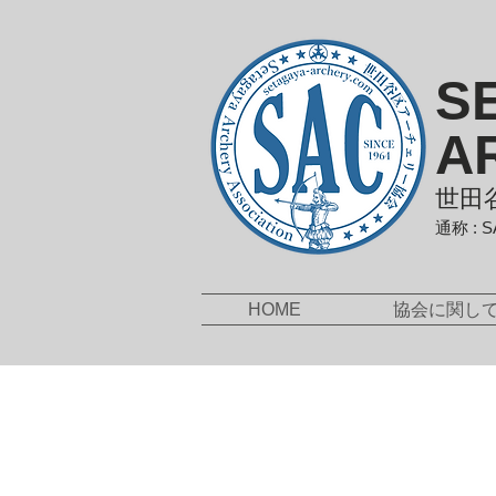
S
A
世田
通称 : 
HOME
協会に関し