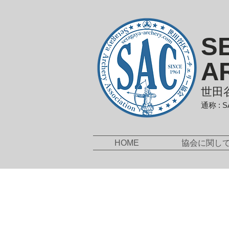
S
A
世田
通称 : 
HOME
協会に関し