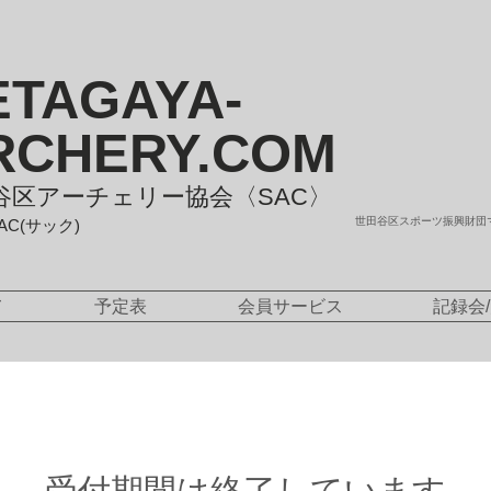
ETAGAYA-
RCHERY.COM
谷区アーチェリー協会〈SAC〉
世田谷区スポーツ振興財団
SAC(サック)
て
予定表
会員サービス
記録会
受付期間は終了しています