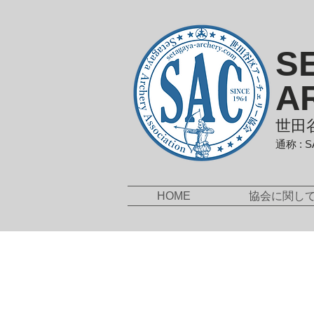
S
A
世田
通称 : 
HOME
協会に関し