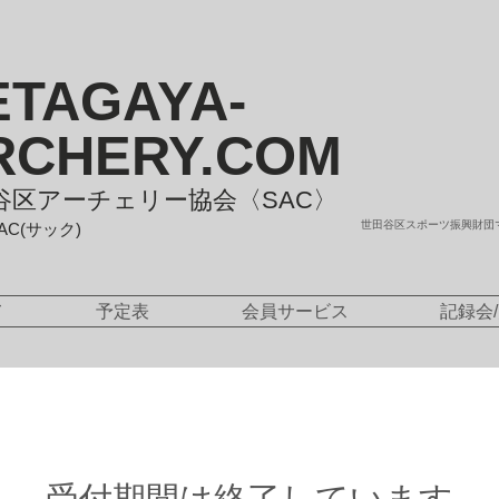
ETAGAYA-
RCHERY.COM
谷区アーチェリー協会〈SAC〉
世田谷区スポーツ振興財団
SAC(サック)
て
予定表
会員サービス
記録会
受付期間は終了しています