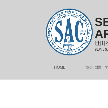
S
A
世田
通称 : 
HOME
協会に関し