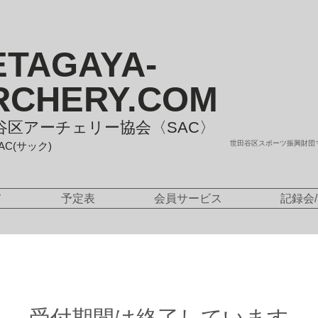
ETAGAYA-
RCHERY.COM
谷区アーチェリー協会〈SAC〉
世田谷区スポーツ振興財団
SAC(サック)
て
予定表
会員サービス
記録会
受付期間は終了しています