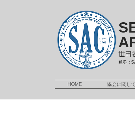
S
A
世田
通称 : 
HOME
協会に関し