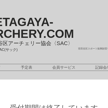
ETAGAYA-
RCHERY.COM
谷区アーチェリー協会〈SAC〉
世田谷区スポーツ振興財団
SAC(サック)
て
予定表
会員サービス
記録会
受付期間は終了しています