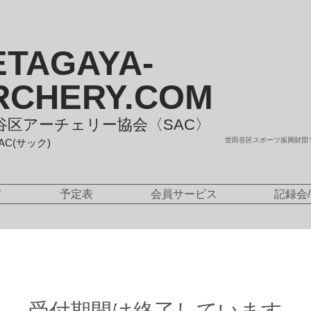
ETAGAYA-
RCHERY.COM
谷区アーチェリー協会〈SAC〉
世田谷区スポーツ振興財団
SAC(サック)
て
予定表
会員サービス
記録会
受付期間は終了しています