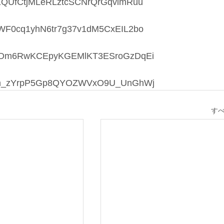
d=1bgv1QUfCtjMLeRLztcSCNrQrGqvlmRuu
d=13F4WF0cq1yhN6tr7g37v1dM5CxEIL2bo
d=1jT2wDm6RwKCEpyKGEMlKT3ESroGzDqEi
d=1Fdijm_zYrpP5Gp8QYOZWVxO9U_UnGhWj
す