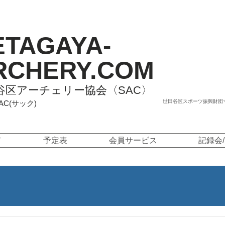
ETAGAYA-
RCHERY.COM
谷区アーチェリー協会〈SAC〉
世田谷区スポーツ振興財団
SAC(サック)
て
予定表
会員サービス
記録会