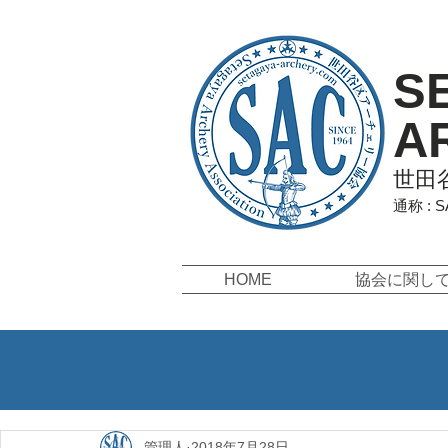
S
A
世田
通称 : 
HOME
協会に関し
管理人
2018年7月28日