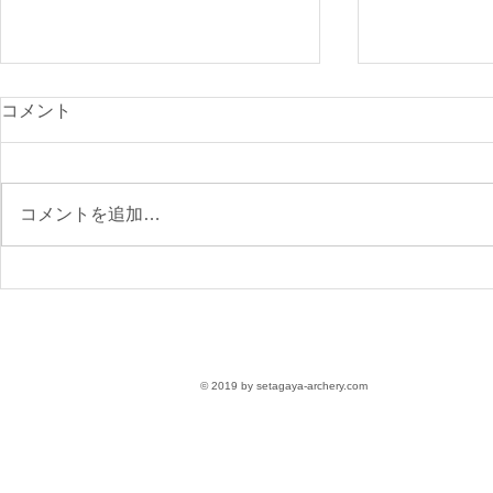
光が丘900
コメント
付開始
先日のニュー
で、ご確認く
コメントを追加…
https://www.s
archery.co
月の大会要項
【参加受付】9/6(日)第76回
区民スポーツ大会 大会要項
〈参加無料〉
© 2019 by setagaya-archery.com