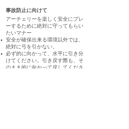
事故防止に向けて
アーチェリーを楽しく安全にプレ
ーするために絶対に守ってもらい
たいマナー
安全が確保出来る環境以外では、
絶対に弓を引かない。
必ず的に向かって、水平に引き分
けてください。引き戻す際も、そ
のまま的に向かって戻してくださ
い。
(３㍍ライン内に向かっての引き戻
しは禁止します)。
矢が的から逸れたら、その原因が
分かるまで次の射は止めましょ
う。
また、紛失した矢を確認してから
次の射を行なうようにしてくださ