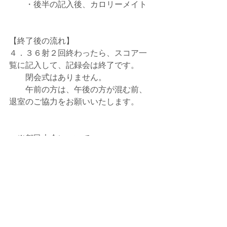
　　・後半の記入後、カロリーメイト
【終了後の流れ】
４．３６射２回終わったら、スコア一
覧に記入して、記録会は終了です。
　　閉会式はありません。
　　午前の方は、午後の方が混む前、
退室のご協力をお願いいたします。
　※都民大会について　
　　一般上位３名の方は、記録表作成
後にメール連絡いたしますので、都民
大会もぜひ頑張ってください。
　　選手　上位３名
　　監督　女子：４位の方　男子：鈴
木　トータル的なサポートは鈴木さん
が行います。