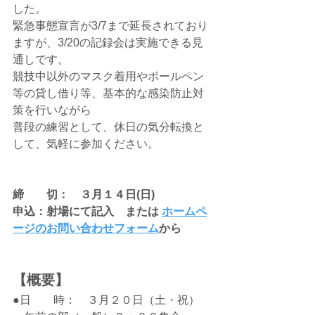
した。
緊急事態宣言が3/7まで延長されており
ますが、3/20の記録会は実施できる見
通しです。
競技中以外のマスク着用やボールペン
等の貸し借り等、基本的な感染防止対
策を行いながら
普段の練習として、休日の気分転換と
して、気軽に参加ください。
締　　切：　３月１４日(日)
申込：射場にて記入　または 
ホームペ
ージのお問い合わせフォーム
から
【概要】
●日　　時：　３月２０日（土・祝）