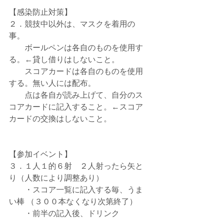
【感染防止対策】
２．競技中以外は、マスクを着用の
事。
　　ボールペンは各自のものを使用す
る。←貸し借りはしないこと。
　　スコアカードは各自のものを使用
する。無い人には配布。
　　点は各自が読み上げて、自分のス
コアカードに記入すること。←スコア
カードの交換はしないこと。
【参加イベント】
３．１人１的６射　２人射ったら矢と
り（人数により調整あり）
　　・スコア一覧に記入する毎、うま
い棒 （３００本なくなり次第終了）
　　・前半の記入後、ドリンク