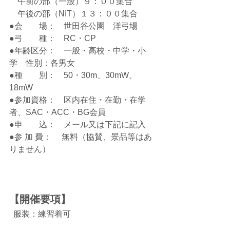
　午前の部（一般）９：００集合
　午後の部（NIT）１３：００集合
●会　　場：　世田谷公園　洋弓場
●弓　　種：　RC・CP
●年齢区分：　一般・高校・中学・小
学　性別：各男女
●種　　別：　50・30m、30mW、
18mW
●参加資格：　区内在住・在勤・在学
者、SAC・ACC・BG会員
●申　　込：　メール又は下記に記入
●参 加 費： 　無料（協賛、景品等はあ
りません）
【開催要項】
  服装：練習着可