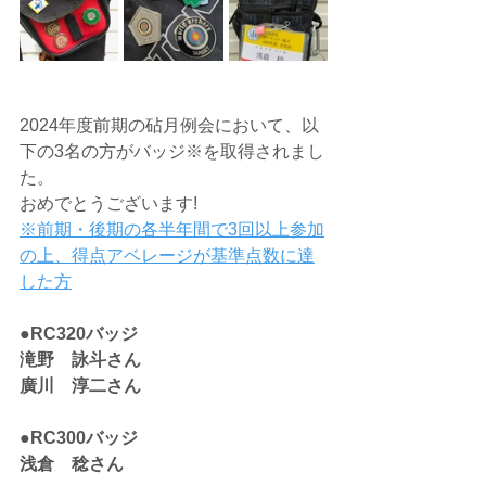
2024年度前期の砧月例会において、以
下の3名の方がバッジ※を取得されまし
た。
おめでとうございます!
※前期・後期の各半年間で3回以上参加
の上、得点アベレージが基準点数に達
した方
●RC320バッジ
滝野　詠斗さん
廣川　淳二さん
●RC300バッジ
浅倉　稔さん