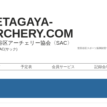
ETAGAYA-
RCHERY.COM
谷区アーチェリー協会〈SAC〉
世田谷区スポーツ振興財団
SAC(サック)
て
予定表
会員サービス
記録会