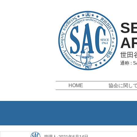
S
A
世田
通称 : 
HOME
協会に関し
管理人
2021年6月14日