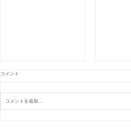
光が丘900
コメント
付開始
先日のニュー
で、ご確認く
コメントを追加…
https://www.s
archery.co
月の大会要項
【参加受付】9/6(日)第76回
区民スポーツ大会 大会要項