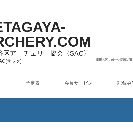
ETAGAYA-
RCHERY.COM
谷区アーチェリー協会〈SAC〉
世田谷区スポーツ振興財団
SAC(サック)
て
予定表
会員サービス
記録会