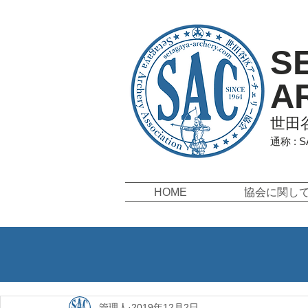
S
A
世田
通称 : 
HOME
協会に関し
管理人
2019年12月2日