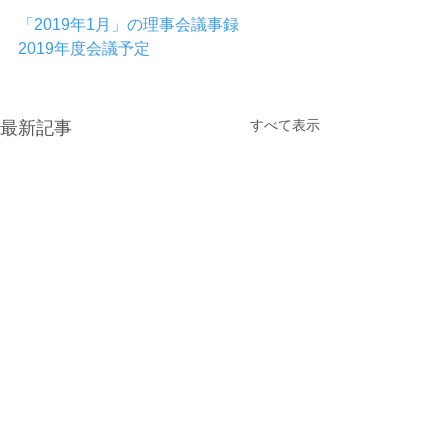
「2019年1月」の理事会議事録
2019年度会議予定
すべて表示
最新記事
光が丘900ラウンド大会の
7/15更新 : 光が