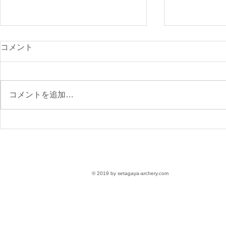
光が丘900
コメント
付開始
先日のニュー
で、ご確認く
コメントを追加…
https://www.s
archery.co
月の大会要項
【参加受付】9/6(日)第76回
区民スポーツ大会 大会要項
〈参加無料〉
© 2019 by setagaya-archery.com