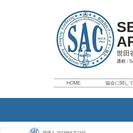
S
A
世田
通称 : 
HOME
協会に関し
管理人
2019年6月24日