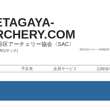
ETAGAYA-
RCHERY.COM
谷区アーチェリー協会〈SAC〉
世田谷区スポーツ振興財団
SAC(サック)
て
予定表
会員サービス
記録会