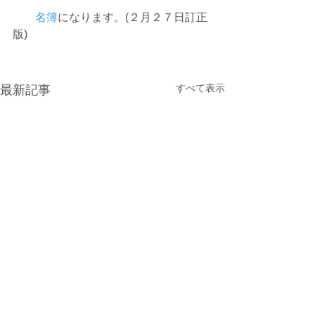
名簿
になります。(２月２７日訂正
版)
すべて表示
最新記事
光が丘900ラウンド大会の
7/15更新 : 光が