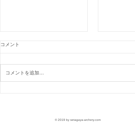
光が丘900
コメント
付開始
先日のニュー
で、ご確認く
コメントを追加…
https://www.s
archery.co
月の大会要項
【参加受付】9/6(日)第76回
区民スポーツ大会 大会要項
〈参加無料〉
© 2019 by setagaya-archery.com