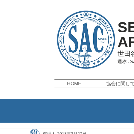
S
A
世田
通称 : 
HOME
協会に関し
管理人
2018年3月27日