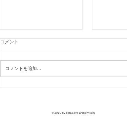
光が丘900
コメント
付開始
先日のニュー
で、ご確認く
コメントを追加…
https://www.s
archery.co
月の大会要項
【参加受付】9/6(日)第76回
区民スポーツ大会 大会要項
〈参加無料〉
© 2019 by setagaya-archery.com