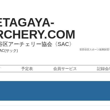
ETAGAYA-
RCHERY.COM
谷区アーチェリー協会〈SAC〉
世田谷区スポーツ振興財団
SAC(サック)
て
予定表
会員サービス
記録会