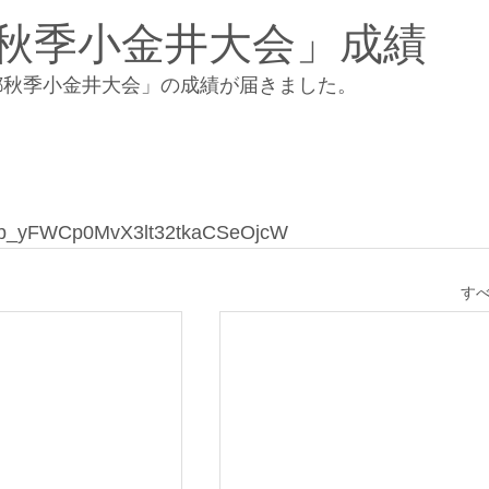
京都秋季小金井大会」成績
京都秋季小金井大会」の成績が届きました。
PJbb_yFWCp0MvX3lt32tkaCSeOjcW
す