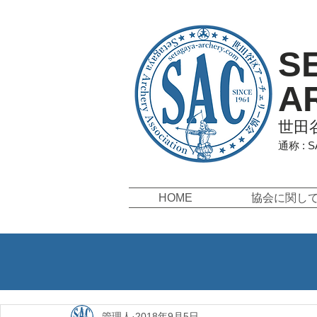
S
A
世田
通称 : 
HOME
協会に関し
管理人
2018年9月5日