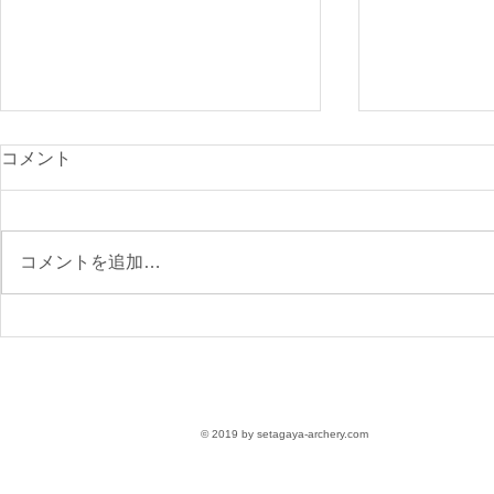
光が丘900
コメント
付開始
先日のニュー
で、ご確認く
コメントを追加…
https://www.s
archery.co
月の大会要項
【参加受付】9/6(日)第76回
区民スポーツ大会 大会要項
〈参加無料〉
© 2019 by setagaya-archery.com