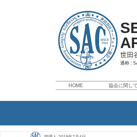
S
A
世田
通称 : 
HOME
協会に関し
管理人
2019年7月4日