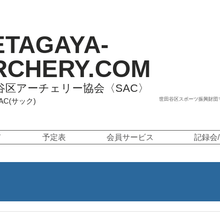
ETAGAYA-
RCHERY.COM
谷区アーチェリー協会〈SAC〉
世田谷区スポーツ振興財団
SAC(サック)
て
予定表
会員サービス
記録会