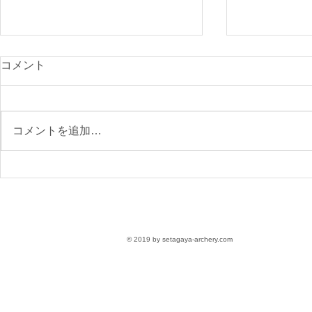
光が丘900
コメント
付開始
先日のニュー
で、ご確認く
コメントを追加…
https://www.s
archery.co
月の大会要項
【参加受付】9/6(日)第76回
区民スポーツ大会 大会要項
〈参加無料〉
© 2019 by setagaya-archery.com