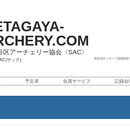
ETAGAYA-
RCHERY.COM
谷区アーチェリー協会〈SAC〉
世田谷区スポーツ振興財団
SAC(サック)
て
予定表
会員サービス
記録会