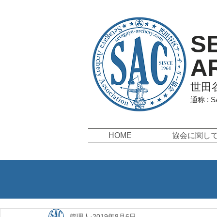
S
A
世田
通称 : 
HOME
協会に関し
管理人
2019年8月6日