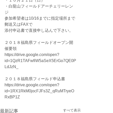
・１０月２１日（日）
・白龍山フィールドアーチェリーレン
ジ
参加希望者は10/16までに指定場所まで
郵送又はFAXで
添付申込書で直接申し込んで下さい。
２０１８福島県フィールドオープン開
催要領
https://drive.google.com/open?
id=1QzR1TAFwfiW5aSeX5ErGo7QE0P
LdJzN_
２０１８福島県フィールド申込書
https://drive.google.com/open?
id=1RX1RkM0jocFJFs3Z_qRuMTryeO
RxBP1Z
すべて表示
最新記事