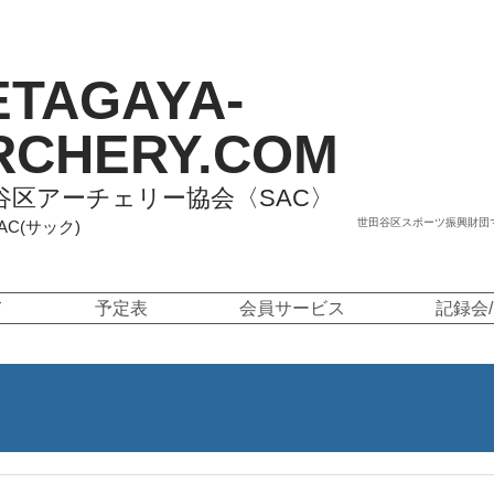
ETAGAYA-
RCHERY.COM
谷区アーチェリー協会〈SAC〉
世田谷区スポーツ振興財団
SAC(サック)
て
予定表
会員サービス
記録会