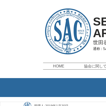
S
A
世田
通称 : 
HOME
協会に関し
管理人
2019年1月20日