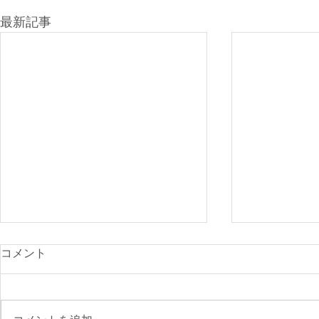
最新記事
光が丘900
コメント
付開始
先日のニュー
で、ご確認く