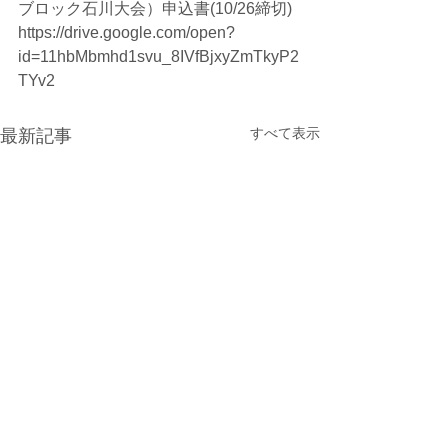
ブロック石川大会）申込書(10/26締切)
https://drive.google.com/open?
id=11hbMbmhd1svu_8IVfBjxyZmTkyP2
TYv2
すべて表示
最新記事
光が丘900ラウンド大会の
7/15更新 : 光が