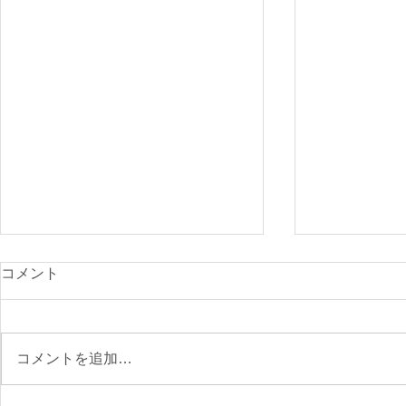
光が丘900
コメント
付開始
先日のニュー
で、ご確認く
コメントを追加…
https://www.s
archery.co