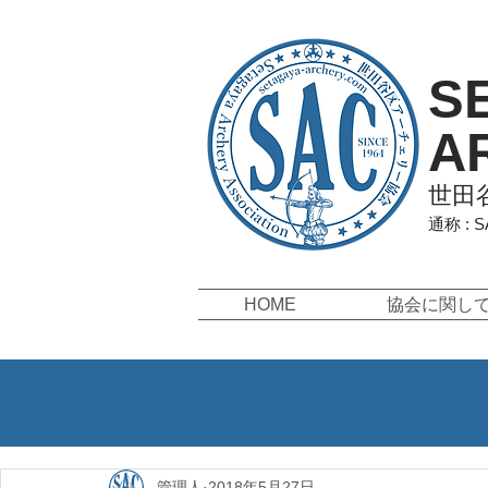
S
A
世田
通称 : 
HOME
協会に関し
管理人
2018年5月27日