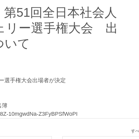
0）第51回全日本社会人
ェリー選手権大会 出
ついて
リー選手権大会出場者が決定
名簿
N23n8Z-10mgwdNa-Z3FyBPSfWoPI
す