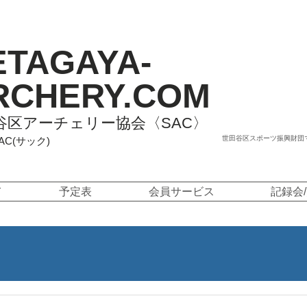
ETAGAYA-
RCHERY.COM
谷区アーチェリー協会〈SAC〉
世田谷区スポーツ振興財団
SAC(サック)
て
予定表
会員サービス
記録会