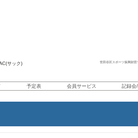
ETAGAYA-
RCHERY.COM
谷区アーチェリー協会〈SAC〉
世田谷区スポーツ振興財団
SAC(サック)
て
予定表
会員サービス
記録会