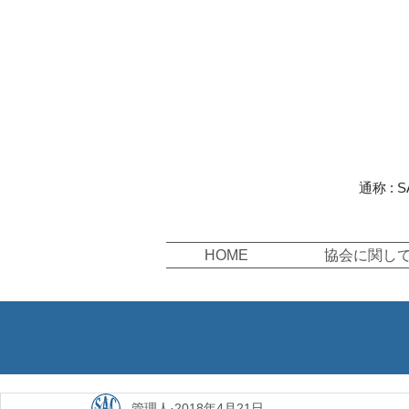
S
A
世田
通称 : 
HOME
協会に関し
管理人
2018年4月21日