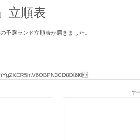
会」立順表
」の予選ランド立順表が届きました。
jOndnYgZKER5htV6OBPN3CD8Dt6l0
す