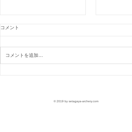
光が丘900
コメント
付開始
先日のニュー
で、ご確認く
コメントを追加…
https://www.s
archery.co
月の大会要項
【参加受付】9/6(日)第76回
区民スポーツ大会 大会要項
〈参加無料〉
© 2019 by setagaya-archery.com