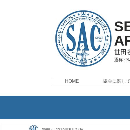
S
A
世田
通称 : 
HOME
協会に関し
管理人
2019年8月24日