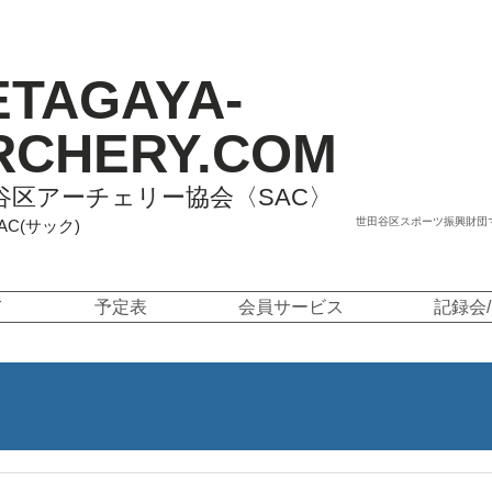
ETAGAYA-
RCHERY.COM
谷区アーチェリー協会〈SAC〉
世田谷区スポーツ振興財団
SAC(サック)
て
予定表
会員サービス
記録会