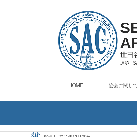
S
A
世田
通称 : 
HOME
協会に関し
管理人
2021年12月20日