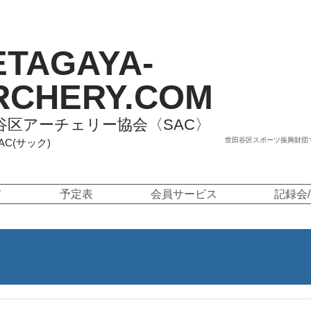
ETAGAYA-
RCHERY.COM
谷区アーチェリー協会〈SAC〉
世田谷区スポーツ振興財団
SAC(サック)
て
予定表
会員サービス
記録会