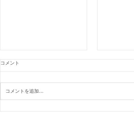
光が丘900
コメント
付開始
先日のニュー
で、ご確認く
コメントを追加…
https://www.s
archery.co
月の大会要項
【参加受付】9/6(日)第76回
区民スポーツ大会 大会要項
〈参加無料〉