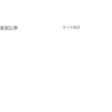
すべて表示
最新記事
光が丘900ラウンド大会の
7/15更新 : 光が
受付開始
ンド大会【受付