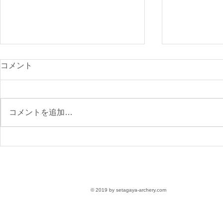
光が丘900
コメント
付開始
先日のニュー
で、ご確認く
コメントを追加…
https://www.s
archery.co
月の大会要項
【参加受付】9/6(日)第76回
区民スポーツ大会 大会要項
〈参加無料〉
© 2019 by setagaya-archery.com