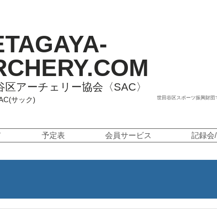
ETAGAYA-
RCHERY.COM
谷区アーチェリー協会〈SAC〉
世田谷区スポーツ振興財団
SAC(サック)
て
予定表
会員サービス
記録会