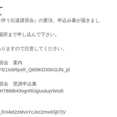
て
場所まで申し込んで下さい。
ありますので注意してください。
講習会　案内
PTJFE1IvbRpxR_Q6I9KD3SKGJN_jd
講習会　受講申込書
6DH7888k43ognRlJgiuutuyrWodI
wV_EH4ot2zMvsYcJoc2ms4Sj07jV