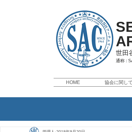
S
A
世田
通称 : 
HOME
協会に関し
管理人
2018年9月20日