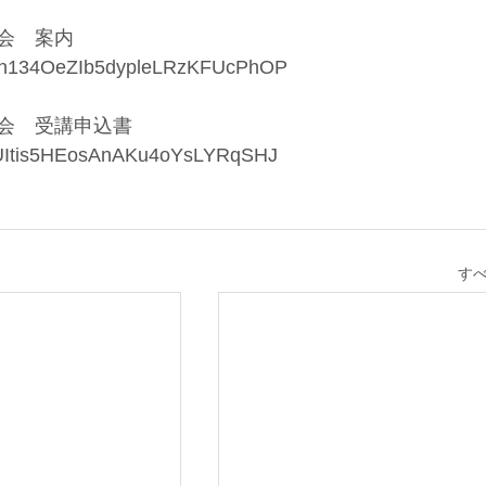
習会　案内
u8zn134OeZIb5dypleLRzKFUcPhOP
習会　受講申込書
HtUItis5HEosAnAKu4oYsLYRqSHJ
す