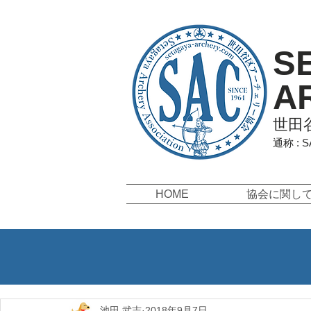
S
A
世田
通称 : 
HOME
協会に関し
池田 武志
2018年9月7日