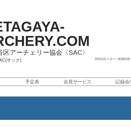
ETAGAYA-
RCHERY.COM
谷区アーチェリー協会〈SAC〉
世田谷区スポーツ振興財団
SAC(サック)
て
予定表
会員サービス
記録会