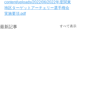
content/uploads/2022/06/2022年度関東
地区ターゲットアーチェリー選手権会
実施要項.pdf
すべて表示
最新記事
光が丘900ラウンド大会の
7/15更新 : 光が
受付開始
ンド大会【受付