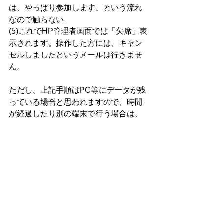
は、やっぱり参加します、という流れ
なので触らない
(5)これでHP管理者画面では「欠席」表
示されます。操作した方には、キャン
セルしましたというメールは行きませ
ん。
ただし、上記手順はPC等にデータが残
っている場合と思われますので、時間
が経過したり別の端末で行う場合は、
そのような表示されない可能性があり
ます。
その際は、あらためてエントリーする
流れで「キャンセル」を選び送信して
ください。
また、きちんとキャンセルが入ってい
るかご不安な場合は、
エントリー担当 
廣川さん
にメールで問合せください。