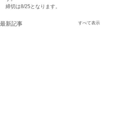
締切は8/25となります。
すべて表示
最新記事
光が丘900ラウンド大会の
7/15更新 : 光が
受付開始
ンド大会【受付
の大会要項が公
先日のニュースを更新しまし
7/15に更新 9/27
コメント
した