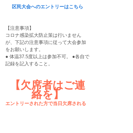
区民大会へのエントリーはこちら
【注意事項】 
コロナ感染拡大防止策は行いません
が、下記の注意事項に従って大会参加
をお願いします。 
● 体温37.5度以上は参加不可。 ●各自で
記録を記入すること。
【欠席者はご連
絡を】
エントリーされた方で当日欠席される
方は、当ホームページの「コンタク
ト」を通じて、早めに必ずご連絡をく
ださい。
無届け欠席の場合、しばらく到着を待