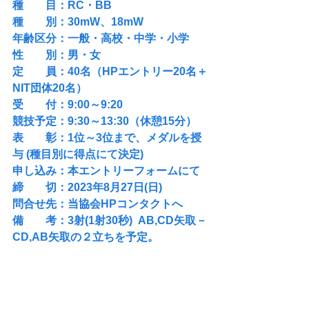
種　　目：RC・BB
種　　別：30mW、18mW 
年齢区分：一般・高校・中学・小学
性　　別：男・女
定　　員：40名（HPエントリー20名＋
NIT団体20名）
受　　付：9:00～9:20
競技予定：9:30～13:30（休憩15分）
表　　彰：1位～3位まで、メダルを授
与 (種目別に得点にて決定)
申し込み：本エントリーフォームにて
締　　切：2023年8月27日(日)
問合せ先：当協会HPコンタクトへ
備　　考：3射(1射30秒)  AB,CD矢取－
CD,AB矢取の２立ちを予定。