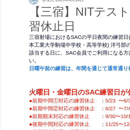
【三宿】NITテス
習休止日
三宿射場におけるSACの平日夜間の練習日(
本工業大学駒場中学校・高等学校) 洋弓部
該当する日に、SAC会員でご利用になる
い。
日曜午前の練習は、年間を通じて通常通り
火曜日・金曜日のSAC練習日
●前期中間①対応の練習休止　：5/23  〜6/
●前期中間②対応の練習休止　：6/27  〜7/4
●前期期末対応の練習休止　　：9/30〜10/1
●後期中間対応の練習休止　　：11/25〜12/