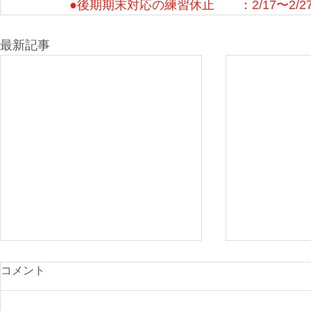
●後期期末対応の練習休止　　：2/17〜2/2
最新記事
光が丘900
コメント
付開始
先日のニュー