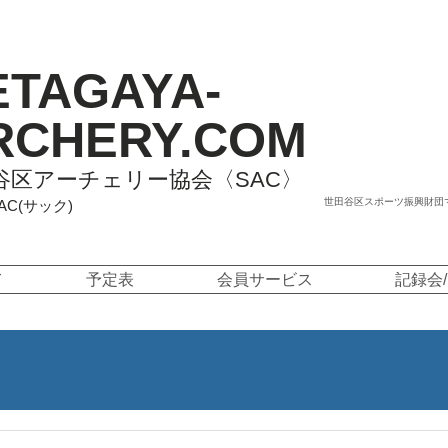
ETAGAYA-
RCHERY.COM
谷区アーチェリー協会〈SAC〉
世田谷区スポーツ振興財団
SAC(サック)
て
予定表
会員サービス
記録会