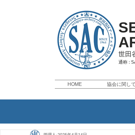
S
A
世田
通称 : 
HOME
協会に関し
管理人
2025年4月14日